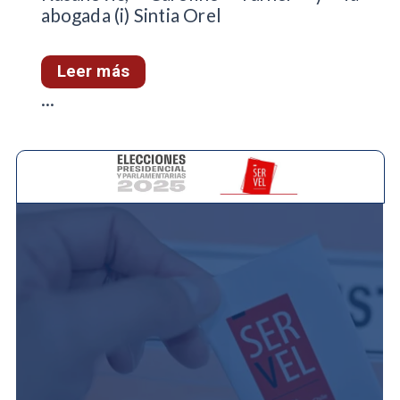
abogada (i) Sintia Orel
Leer más
...