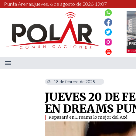
Punta Arenas,
jueves, 6 de agosto de 2026 19:07
18 de febrero de 2025
JUEVES 20 DE F
EN DREAMS PU
Repasará en Dreams lo mejor del Axé. ​