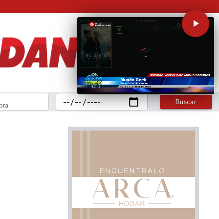
Buscar
bra