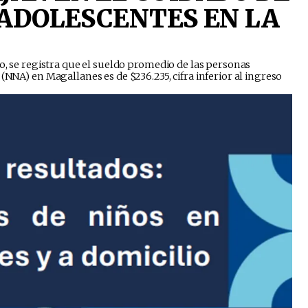
 ADOLESCENTES EN LA
io, se registra que el sueldo promedio de las personas
(NNA) en Magallanes es de $236.235, cifra inferior al ingreso