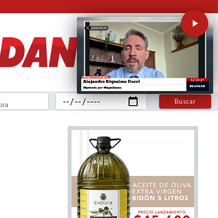
Buscar
bra