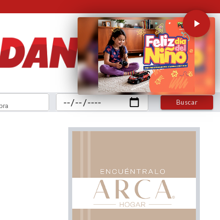
Buscar
bra