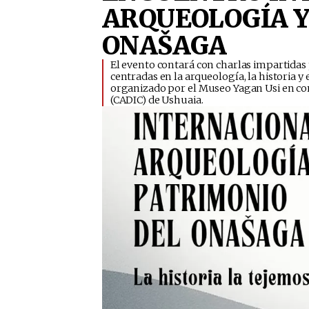
ARQUEOLOGÍA Y
ONAŠAGA
​El evento contará con charlas impartidas p
centradas en la arqueología, la historia y
organizado por el Museo Yagan Usi en con
(CADIC) de Ushuaia.