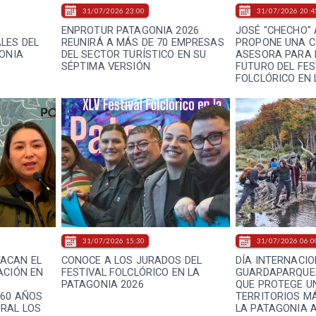
31/07/2026 23:00
31/07/2026 20:4
ENPROTUR PATAGONIA 2026
JOSÉ "CHECHO"
LES DEL
REUNIRÁ A MÁS DE 70 EMPRESAS
PROPONE UNA C
GONIA
DEL SECTOR TURÍSTICO EN SU
ASESORA PARA 
SÉPTIMA VERSIÓN
FUTURO DEL FES
FOLCLÓRICO EN
31/07/2026 15:30
31/07/2026 06:0
ACAN EL
CONOCE A LOS JURADOS DEL
DÍA INTERNACIO
ACIÓN EN
FESTIVAL FOLCLÓRICO EN LA
GUARDAPARQUES
PATAGONIA 2026
QUE PROTEGE U
 60 AÑOS
TERRITORIOS MÁ
RAL LOS
LA PATAGONIA 