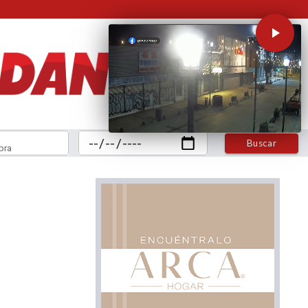
Buscar
bra