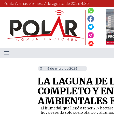
Punta Arenas,
viernes, 7 de agosto de 2026 4:35
6 de enero de 2026
LA LAGUNA DE L
COMPLETO Y EN
AMBIENTALES E
​El humedal, que llegó a tener 257 hectár
hoy presenta solo suelo blanco y algunos 