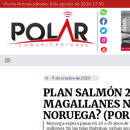
Punta Arenas,
sábado, 8 de agosto de 2026 17:50
9 de octubre de 2025
PLAN SALMÓN 2
MAGALLANES N
NORUEGA? (POR
​Noruega espera pasar en 20 o 30 años de
millones. En las Islas Malvinas, ya han a