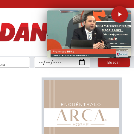
Buscar
bra