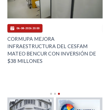
06-08-2026 20:00
E
CORMUPA MEJORA
PL
INFRAESTRUCTURA DEL CESFAM
DE
MATEO BENCUR CON INVERSIÓN DE
OT
$38 MILLONES
MA