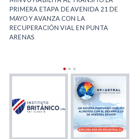
OFICINA LOCAL DE LA NIÑEZ Y
DE
COMPLETA COBERTURA REGIONAL
VI
PU