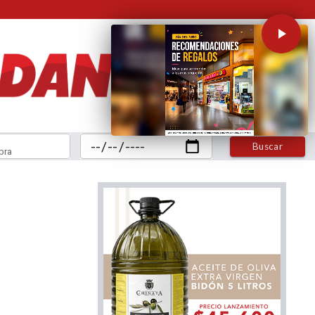
Buscar
bra