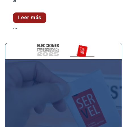
Leer más
...