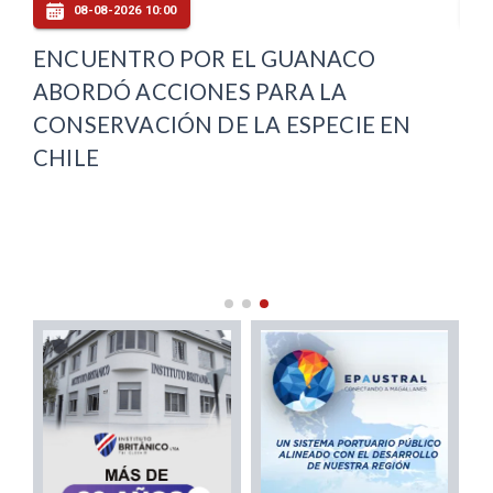
08-08-2026 10:00
ENCUENTRO POR EL GUANACO
LI
ABORDÓ ACCIONES PARA LA
GA
CONSERVACIÓN DE LA ESPECIE EN
OL
CHILE
FI