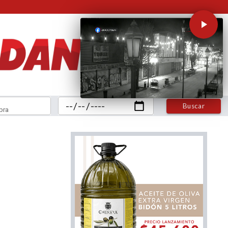
Buscar
bra