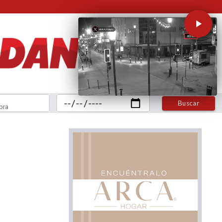
Buscar
bra