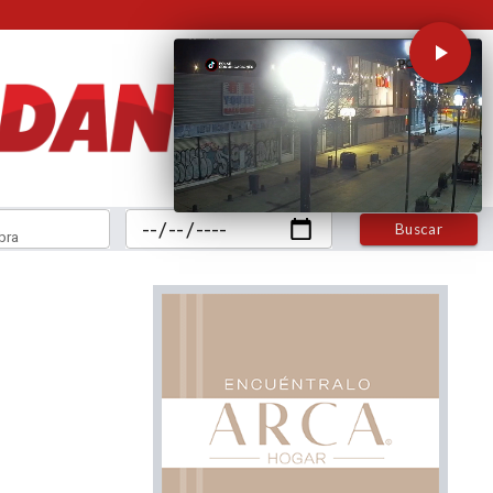
Buscar
bra