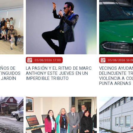
05/08/2026 17:00
05/08/2026 16:0
EÑOS DE
LA PASIÓN Y EL RITMO DE MARC
VECINOS AYUDAN
TINGUIDOS
ANTHONY ESTE JUEVES EN UN
DELINCUENTE T
 JARDÍN
IMPERDIBLE TRIBUTO
VIOLENCIA A CO
PUNTA ARENAS