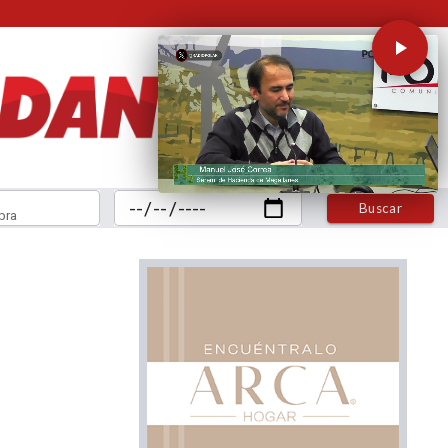
Buscar
bra