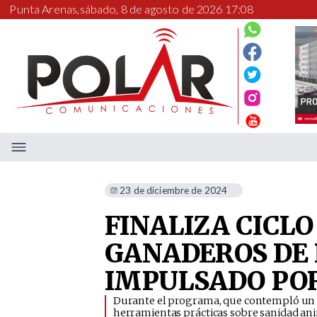
Punta Arenas,
sábado, 8 de agosto de 2026 17:08
23 de diciembre de 2024
FINALIZA CICLO
GANADEROS DE
IMPULSADO POR
​Durante el programa, que contempló un to
herramientas prácticas sobre sanidad ani