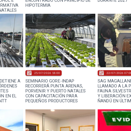
OHOL E
ENCONTRADO CON PRINCIPIO DE
DURANTE 2027
ORMATIVA
HIPOTERMIA
NATALES
25/07/2026 18:00
22/07/2026 07:0
DETIENE A
SEMINARIO GORE-INDAP
SAG MAGALLAN
 ÓRDENES
RECORRERÁ PUNTA ARENAS,
LLAMADO A LA 
NTES
PORVENIR Y PUERTO NATALES
FAUNA SILVEST
ÓN EN EL
CON CAPACITACIÓN PARA
Y LIBERACIÓN E
NTT
PEQUEÑOS PRODUCTORES
ÑANDÚ EN ÚLTI