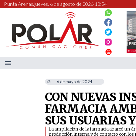
Punta Arenas,
jueves, 6 de agosto de 2026 18:54
6 de mayo de 2024
CON NUEVAS IN
FARMACIA AMB
SUS USUARIAS 
​La ampliación de la farmacia abarcó un áre
producción interna y de contacto con los 