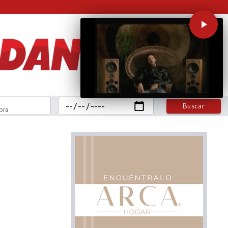
Buscar
bra