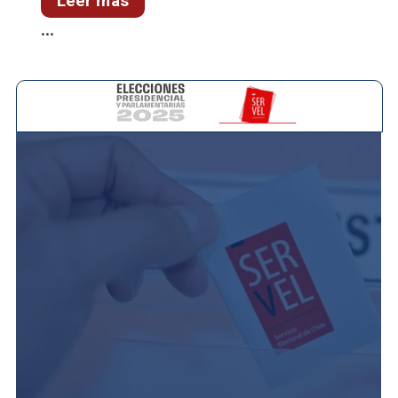
Leer más
...