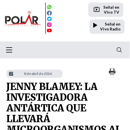
Señal en
Vivo TV
Señal en
Vivo Radio
8 de abril de 2026
JENNY BLAMEY: LA
INVESTIGADORA
ANTÁRTICA QUE
LLEVARÁ
MICROORGANISMOS AL