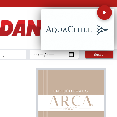
Buscar
bra