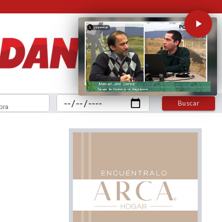
Buscar
bra