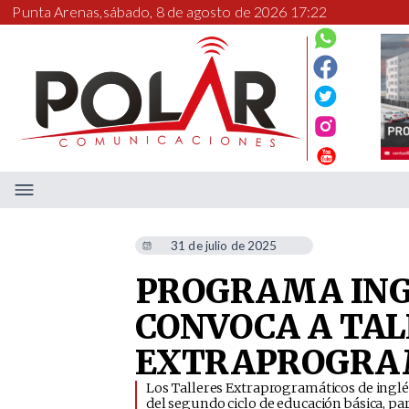
Punta Arenas,
sábado, 8 de agosto de 2026 17:22
31 de julio de 2025
PROGRAMA ING
CONVOCA A TAL
EXTRAPROGRAM
​Los Talleres Extraprogramáticos de ingl
del segundo ciclo de educación básica, pa