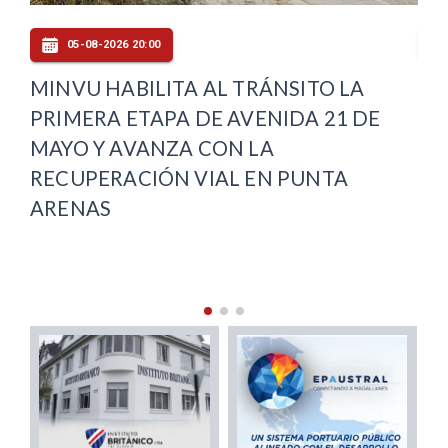
05-08-2026 19:00
PUNTA ARENAS INAUGURA SU
VE
OFICINA LOCAL DE LA NIÑEZ Y
DE
COMPLETA COBERTURA REGIONAL
VI
PU