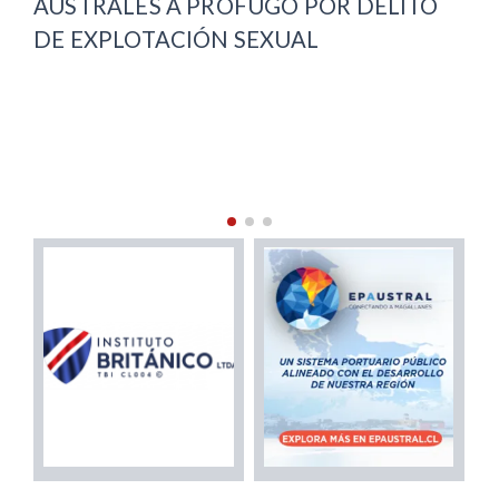
AUSTRALES A PRÓFUGO POR DELITO
AU
DE EXPLOTACIÓN SEXUAL
CA
DE
IN
MA