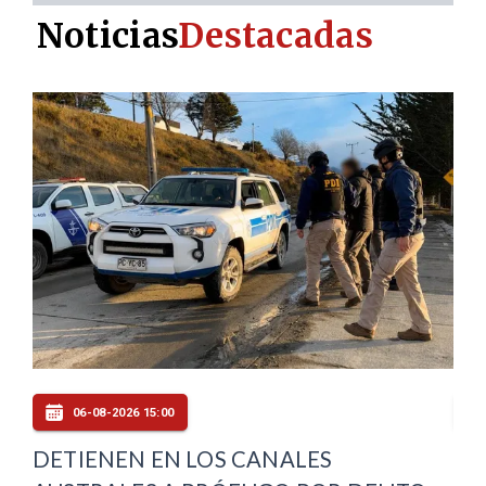
Noticias
Destacadas
06-08-2026 15:00
DETIENEN EN LOS CANALES
FI