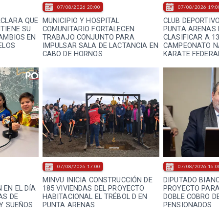
07/08/2026 20:00
07/08/2026 19:0
CLARA QUE
MUNICIPIO Y HOSPITAL
CLUB DEPORTIV
TIENE SU
COMUNITARIO FORTALECEN
PUNTA ARENAS
CAMBIOS EN
TRABAJO CONJUNTO PARA
CLASIFICAR A 1
ELOS
IMPULSAR SALA DE LACTANCIA EN
CAMPEONATO N
CABO DE HORNOS
KARATE FEDERA
07/08/2026 17:00
07/08/2026 16:0
E
MINVU INICIA CONSTRUCCIÓN DE
DIPUTADO BIAN
 EN EL DÍA
185 VIVIENDAS DEL PROYECTO
PROYECTO PARA
AS DE
HABITACIONAL EL TRÉBOL D EN
DOBLE COBRO DE
 Y SUEÑOS
PUNTA ARENAS
PENSIONADOS