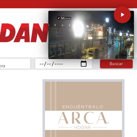
Buscar
bra