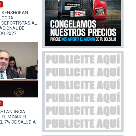
0
O KENSHOKAN
 LOGRA
3 DEPORTISTAS AL
ACIONAL DE
DO 2027
0
CHI ANUNCIA
 ELIMINAR EL
L 7% DE SALUD A