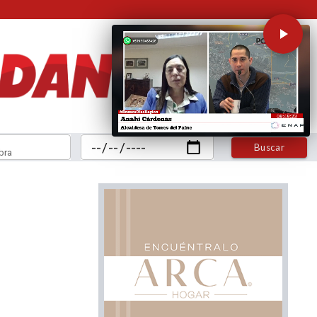
Buscar
bra