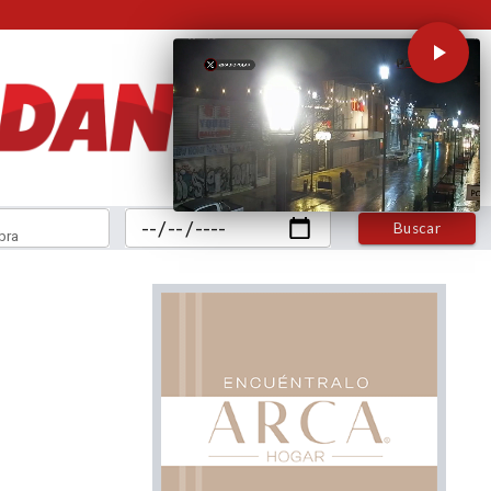
Buscar
bra