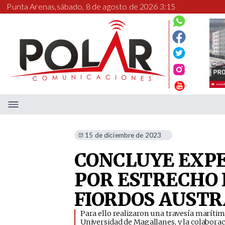
Punta Arenas,
sábado, 8 de agosto de 2026 3:15
15 de diciembre de 2023
CONCLUYE EXPE
POR ESTRECHO
FIORDOS AUSTR
Para ello realizaron una travesía marítim
Universidad de Magallanes, y la colaboraci