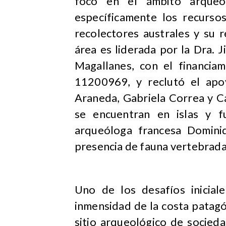
foco en el ámbito arqueol
específicamente los recurso
recolectores australes y su 
área es liderada por la Dra. 
Magallanes, con el financi
11200969, y reclutó el apoy
Araneda, Gabriela Correa y Ca
se encuentran en islas y f
arqueóloga francesa Domini
presencia de fauna vertebrada 
Uno de los desafíos inicial
inmensidad de la costa patagón
sitio arqueológico de socied