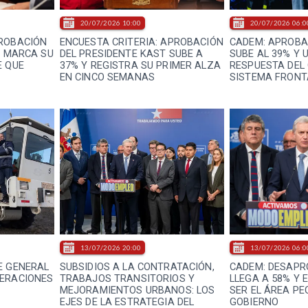
20/07/2026 10:00
20/07/2026 06:0
PROBACIÓN
ENCUESTA CRITERIA: APROBACIÓN
CADEM: APROBA
Y MARCA SU
DEL PRESIDENTE KAST SUBE A
SUBE AL 39% Y 
E QUE
37% Y REGISTRA SU PRIMER ALZA
RESPUESTA DEL
EN CINCO SEMANAS
SISTEMA FRONT
13/07/2026 20:00
13/07/2026 06:0
E GENERAL
SUBSIDIOS A LA CONTRATACIÓN,
CADEM: DESAPR
PERACIONES
TRABAJOS TRANSITORIOS Y
LLEGA A 58% Y 
MEJORAMIENTOS URBANOS: LOS
SER EL ÁREA PE
EJES DE LA ESTRATEGIA DEL
GOBIERNO