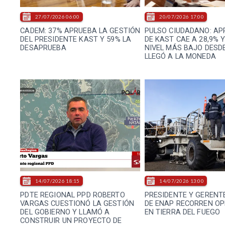
27/07/2026 06:00
20/07/2026 17:00
CADEM: 37% APRUEBA LA GESTIÓN
PULSO CIUDADANO: A
DEL PRESIDENTE KAST Y 59% LA
DE KAST CAE A 28,9% 
DESAPRUEBA
NIVEL MÁS BAJO DESD
LLEGÓ A LA MONEDA
14/07/2026 18:15
14/07/2026 13:00
PDTE REGIONAL PPD ROBERTO
PRESIDENTE Y GERENT
VARGAS CUESTIONÓ LA GESTIÓN
DE ENAP RECORREN O
DEL GOBIERNO Y LLAMÓ A
EN TIERRA DEL FUEGO
CONSTRUIR UN PROYECTO DE