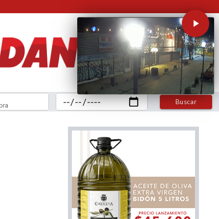
Buscar
bra