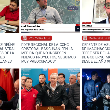
29/07/2026 17:15
27/07/2026 15:3
SE REÚNE
PDTE REGIONAL DE LA CCHC
GERENTE DE AS
PAUSTRAL
CRISTÓBAL BASCUÑÁN: "EN LA
DE IMAGINACCIÓ
S DE LA
MEDIDA QUE NO INGRESEN
"DEBE SER DE L
NES
NUEVOS PROYECTOS, SEGUIMOS
DE GOBIERNO M
LLANES
MUY PREOCUPADOS"
DESDE EL AÑO 9