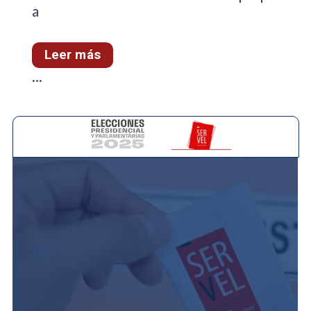
a
Leer más
...