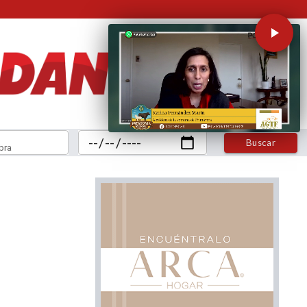
Buscar
bra