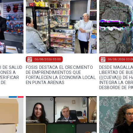
06/08/2026 05:00
06/08/2026 03:0
I DE SALUD
FOSIS DESTACA EL CRECIMIENTO
DESDE MAGALLA
IONES A
DE EMPRENDIMIENTOS QUE
LIBERTAD DE BU
VERIFICAR
FORTALECEN LA ECONOMÍA LOCAL
(((CUEVA))) DE
 DE
EN PUNTA ARENAS
INTEGRA LA OB
DESBORDE DE PA