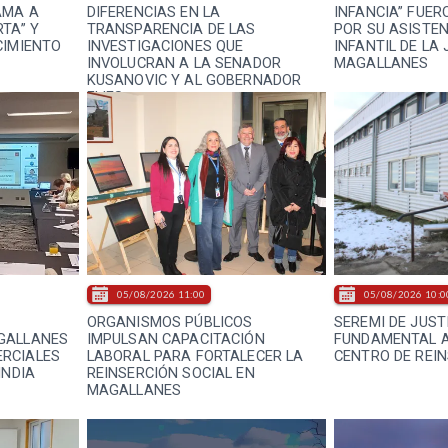
AMA A
DIFERENCIAS EN LA
INFANCIA” FUER
TA” Y
TRANSPARENCIA DE LAS
POR SU ASISTEN
CIMIENTO
INVESTIGACIONES QUE
INFANTIL DE LA 
INVOLUCRAN A LA SENADOR
MAGALLANES
KUSANOVIC Y AL GOBERNADOR
FLIES
05/08/2026 11:00
05/08/2026 10:0
ORGANISMOS PÚBLICOS
SEREMI DE JUST
GALLANES
IMPULSAN CAPACITACIÓN
FUNDAMENTAL A
RCIALES
LABORAL PARA FORTALECER LA
CENTRO DE REIN
INDIA
REINSERCIÓN SOCIAL EN
MAGALLANES