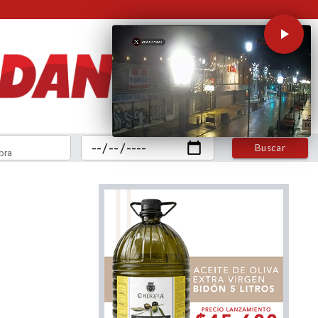
Buscar
bra