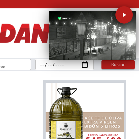
Buscar
bra