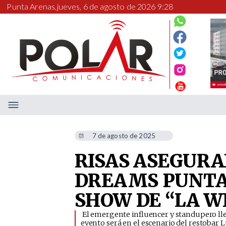
Punta Arenas,
jueves, 6 de agosto de 2026 9:28
7 de agosto de 2025
RISAS ASEGURA
DREAMS PUNTA
SHOW DE “LA W
​ El emergente influencer y standupero ll
evento será en el escenario del restobar L