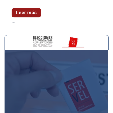
Leer más
...