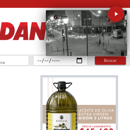
Buscar
bra