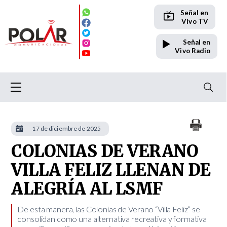
Señal en
Vivo TV
Señal en
Vivo Radio
17 de diciembre de 2025
COLONIAS DE VERANO
VILLA FELIZ LLENAN DE
ALEGRÍA AL LSMF
​De esta manera, las Colonias de Verano “Villa Feliz” se
consolidan como una alternativa recreativa y formativa