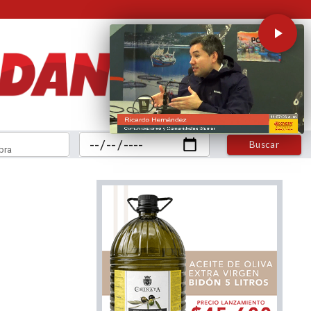
Buscar
bra