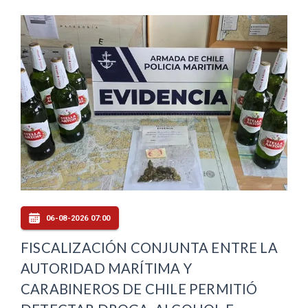
06-08-2026 07:00
05-08-
ISCALIZACIÓN CONJUNTA ENTRE LA
MINVU 
UTORIDAD MARÍTIMA Y
PRIMER
ARABINEROS DE CHILE PERMITIÓ
MAYO 