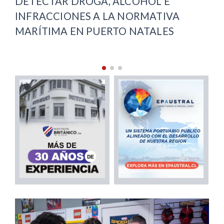
ETECTAR DROGA, ALCOHOL E
RECUP
NFRACCIONES A LA NORMATIVA
ARENA
ARÍTIMA EN PUERTO NATALES