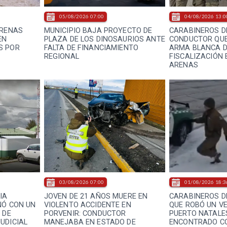
05/08/2026 07:00
04/08/2026 13:0
ARENAS
MUNICIPIO BAJA PROYECTO DE
CARABINEROS D
EN
PLAZA DE LOS DINOSAURIOS ANTE
CONDUCTOR QUE
S POR
FALTA DE FINANCIAMIENTO
ARMA BLANCA 
REGIONAL
FISCALIZACIÓN 
ARENAS
03/08/2026 07:00
01/08/2026 18:3
IA
JOVEN DE 21 AÑOS MUERE EN
CARABINEROS D
NÓ CON UN
VIOLENTO ACCIDENTE EN
QUE ROBÓ UN VE
 DE
PORVENIR: CONDUCTOR
PUERTO NATALES
UDICIAL
MANEJABA EN ESTADO DE
ENCONTRADO CO