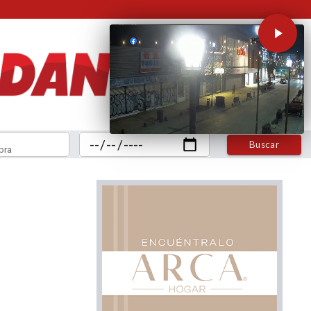
Buscar
bra