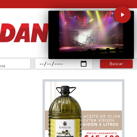
Buscar
bra