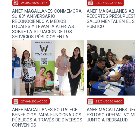
25/05/2026 21:15
21/05/2026 11:00
ANEF MAGALLANES CONMEMORA
ANEF MAGALLANES A
SU 83° ANIVERSARIO
RECORTES PRESUPUES
RECONOCIENDO A MEDIOS
SALUD MENTAL EN EL S
LOCALES Y LEVANTA ALERTAS
PÚBLICO
SOBRE LA SITUACIÓN DE LOS
SERVICIOS PÚBLICOS EN LA
REGIÓN
27/04/2026 05:00
23/04/2026 04:00
ANEF MAGALLANES FORTALECE
ANEF MAGALLANES RE
BENEFICIOS PARA FUNCIONARIOS
EXITOSO OPERATIVO M
PÚBLICOS A TRAVÉS DE DIVERSOS
JUNTO A REDSALUD
CONVENIOS