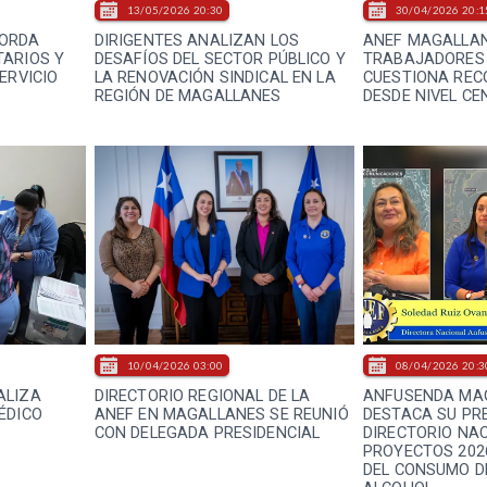
13/05/2026 20:30
30/04/2026 20:1
BORDA
DIRIGENTES ANALIZAN LOS
ANEF MAGALLAN
TARIOS Y
DESAFÍOS DEL SECTOR PÚBLICO Y
TRABAJADORES 
ERVICIO
LA RENOVACIÓN SINDICAL EN LA
CUESTIONA REC
REGIÓN DE MAGALLANES
DESDE NIVEL CE
10/04/2026 03:00
08/04/2026 20:3
ALIZA
DIRECTORIO REGIONAL DE LA
ANFUSENDA MA
ÉDICO
ANEF EN MAGALLANES SE REUNIÓ
DESTACA SU PRE
CON DELEGADA PRESIDENCIAL
DIRECTORIO NAC
PROYECTOS 202
DEL CONSUMO D