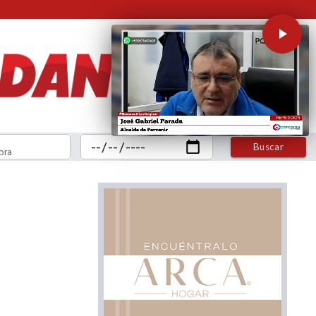
Buscar
bra