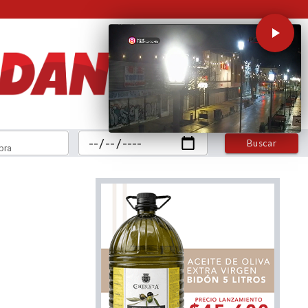
Buscar
bra