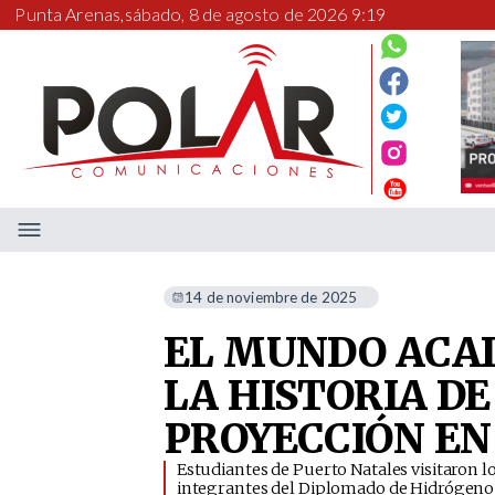
Punta Arenas,
sábado, 8 de agosto de 2026 9:19
14 de noviembre de 2025
EL MUNDO ACA
LA HISTORIA DE
PROYECCIÓN EN
​Estudiantes de Puerto Natales visitaron 
integrantes del Diplomado de Hidrógeno 