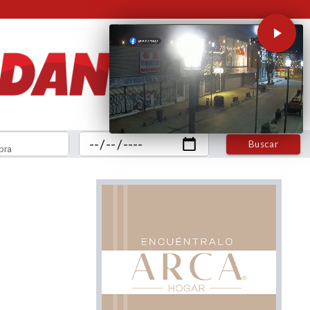
Buscar
bra