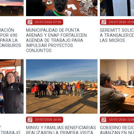
25/07/2026 07:00
24/07/2026 15:0
UACIÓN
MUNICIPALIDAD DE PUNTA
SEREMITT SOLI
POR 690
ARENAS Y ENAP FORTALECEN
A TRANSALERCE
 PARA LA
AGENDA DE TRABAJO PARA
LAS MICROS
OCARBUROS
IMPULSAR PROYECTOS
CONJUNTOS
15/07/2026 16:00
13/07/2026 13:0
Y
MINVU Y FAMILIAS BENEFICIARIAS
GOBIERNO REGI
 TRABAJO
REALIZARON LA PRIMERA VISITA
AVANZAN EN NU