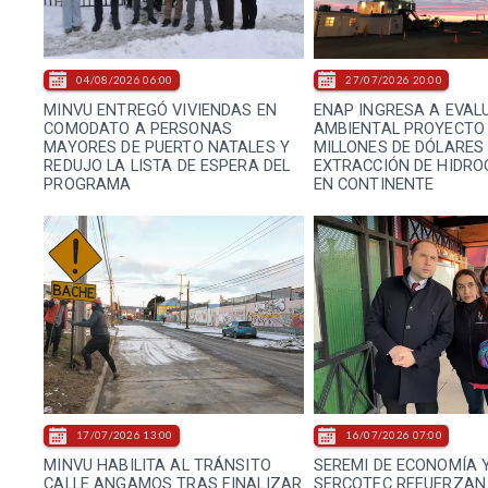
04/08/2026 06:00
27/07/2026 20:00
MINVU ENTREGÓ VIVIENDAS EN
ENAP INGRESA A EVAL
COMODATO A PERSONAS
AMBIENTAL PROYECTO 
MAYORES DE PUERTO NATALES Y
MILLONES DE DÓLARES
REDUJO LA LISTA DE ESPERA DEL
EXTRACCIÓN DE HIDR
PROGRAMA
EN CONTINENTE
17/07/2026 13:00
16/07/2026 07:00
MINVU HABILITA AL TRÁNSITO
SEREMI DE ECONOMÍA 
CALLE ANGAMOS TRAS FINALIZAR
SERCOTEC REFUERZAN