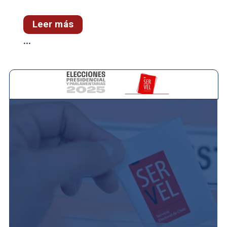
Leer más
...