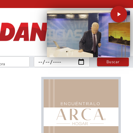
Buscar
bra