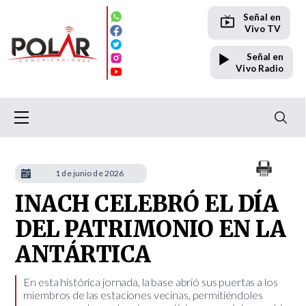
Señal en
Vivo TV
Señal en
Vivo Radio
1 de junio de 2026
INACH CELEBRÓ EL DÍA
DEL PATRIMONIO EN LA
ANTÁRTICA
​En esta histórica jornada, la base abrió sus puertas a los
miembros de las estaciones vecinas, permitiéndoles