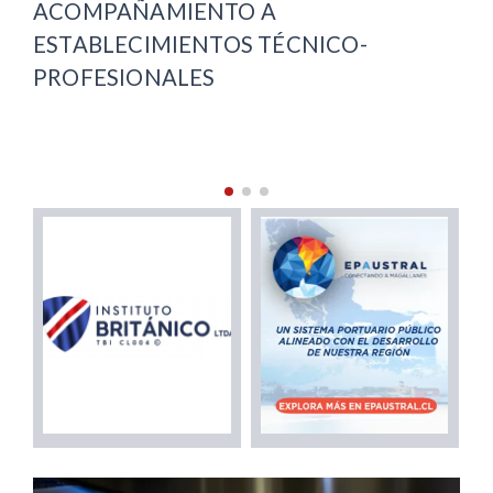
 A
MATEO BENCUR CON INV
S TÉCNICO-
$38 MILLONES