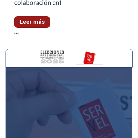
colaboración ent
Leer más
...