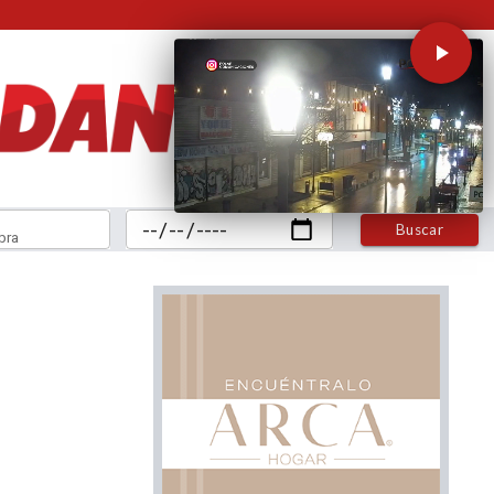
Buscar
bra