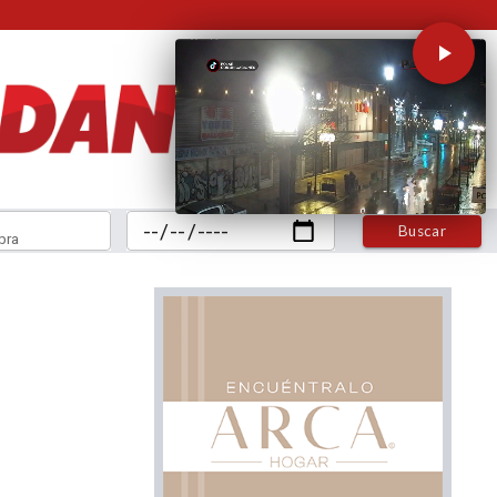
Buscar
bra