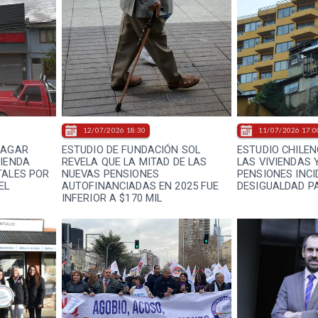
12/07/2026 18:30
11/07/2026 17:0
PAGAR
ESTUDIO DE FUNDACIÓN SOL
ESTUDIO CHILE
TIENDA
REVELA QUE LA MITAD DE LAS
LAS VIVIENDAS 
TALES POR
NUEVAS PENSIONES
PENSIONES INCI
EL
AUTOFINANCIADAS EN 2025 FUE
DESIGUALDAD P
INFERIOR A $170 MIL