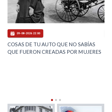
09-08-2026 21:06
PDI DETIENE A 12 PERSONAS Y
HO
ES
FISCALIZA A 61 EXTRANJEROS EN
CO
OPERATIVO DESARROLLADO EN
PR
MAGALLANES