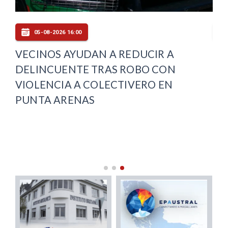
05-08-2026 16:00
VECINOS AYUDAN A REDUCIR A
MI
DELINCUENTE TRAS ROBO CON
PR
VIOLENCIA A COLECTIVERO EN
MA
PUNTA ARENAS
RE
AR