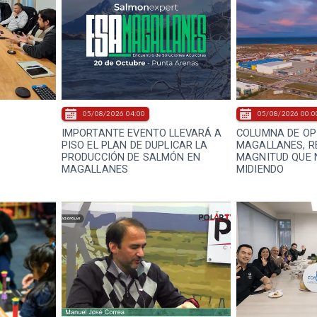
05/08/2026 04:00
05/08/2026 00:0
IMPORTANTE EVENTO LLEVARÁ A
COLUMNA DE OPI
PISO EL PLAN DE DUPLICAR LA
MAGALLANES, RE
PRODUCCIÓN DE SALMÓN EN
MAGNITUD QUE 
MAGALLANES
MIDIENDO