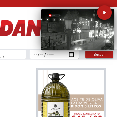
Buscar
bra