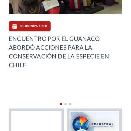
08-08-2026 09:00
INVESTIGADOR DESTACA EL VALOR
HI
DE LA GEOINFORMACIÓN PARA
AL
COMPRENDER LOS CAMBIOS EN LA
ZO
ANTÁRTICA